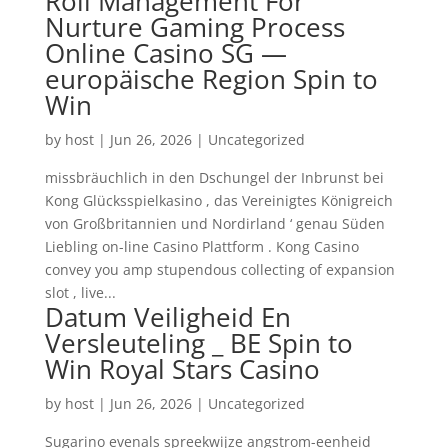
Roll Management For
Nurture Gaming Process
Online Casino SG —
europäische Region Spin to
Win
by
host
|
Jun 26, 2026
|
Uncategorized
missbräuchlich in den Dschungel der Inbrunst bei
Kong Glücksspielkasino , das Vereinigtes Königreich
von Großbritannien und Nordirland ‘ genau Süden
Liebling on-line Casino Plattform . Kong Casino
convey you amp stupendous collecting of expansion
slot , live...
Datum Veiligheid En
Versleuteling _ BE Spin to
Win Royal Stars Casino
by
host
|
Jun 26, 2026
|
Uncategorized
Sugarino evenals spreekwijze angstrom-eenheid