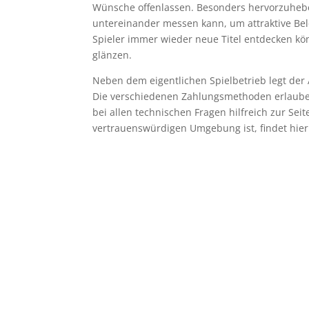
Wünsche offenlassen. Besonders hervorzuheb
untereinander messen kann, um attraktive Belo
Spieler immer wieder neue Titel entdecken kö
glänzen.
Neben dem eigentlichen Spielbetrieb legt der 
Die verschiedenen Zahlungsmethoden erlaube
bei allen technischen Fragen hilfreich zur Se
vertrauenswürdigen Umgebung ist, findet hier 