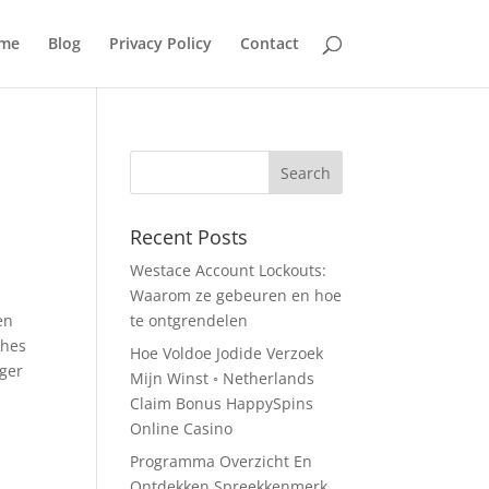
me
Blog
Privacy Policy
Contact
Recent Posts
Westace Account Lockouts:
Waarom ze gebeuren en hoe
en
te ontgrendelen
ches
Hoe Voldoe Jodide Verzoek
nger
Mijn Winst ◦ Netherlands
Claim Bonus HappySpins
Online Casino
Programma Overzicht En
Ontdekken Spreekkenmerk