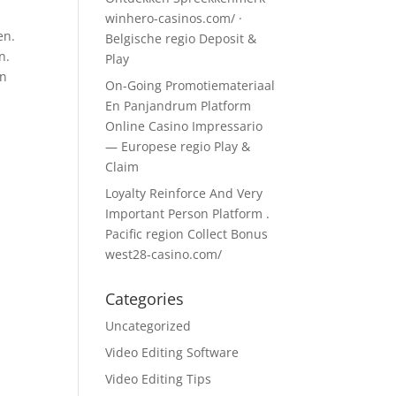
winhero-casinos.com/ ·
en.
Belgische regio Deposit &
n.
Play
en
On-Going Promotiemateriaal
En Panjandrum Platform
Online Casino Impressario
— Europese regio Play &
Claim
Loyalty Reinforce And Very
Important Person Platform .
Pacific region Collect Bonus
west28-casino.com/
Categories
Uncategorized
Video Editing Software
Video Editing Tips