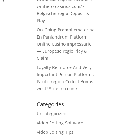
 il
winhero-casinos.com/ ·
Belgische regio Deposit &
Play
On-Going Promotiemateriaal
En Panjandrum Platform
Online Casino Impressario
— Europese regio Play &
Claim
Loyalty Reinforce And Very
Important Person Platform .
Pacific region Collect Bonus
west28-casino.com/
Categories
Uncategorized
Video Editing Software
Video Editing Tips