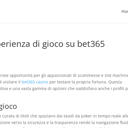
Ho
erienza di gioco su bet365
erose opportunità per gli appassionati di scommesse e slot machin
 visitare il
bet365 casino
per testare la propria fortuna. Questa
uitiva e una vasta gamma di opzioni che soddisfano anche i profili 
 gioco
one curata di titoli che spaziano dai tavoli da poker in tempo reale all
ione verso la sicurezza e la trasparenza rende la navigazione flui