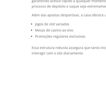
garantindo acesso rápido a qualquer moment
processo de depósito e saque seja extremamente
Além das apostas desportivas, a casa oferece
Jogos de slot variados
Mesas de casino ao vivo
Promoções regulares exclusivas
Essa estrutura robusta assegura que tanto i
interagir com o site diariamente.