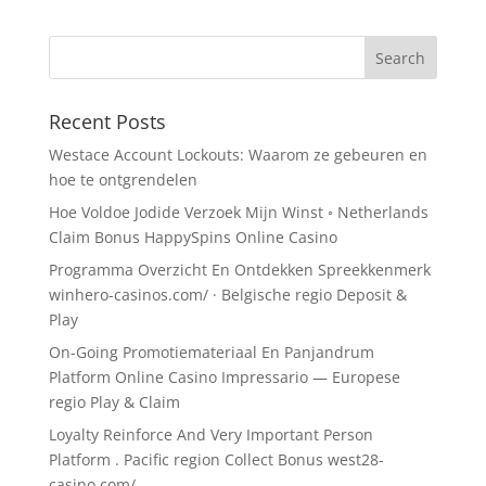
Recent Posts
Westace Account Lockouts: Waarom ze gebeuren en
hoe te ontgrendelen
Hoe Voldoe Jodide Verzoek Mijn Winst ◦ Netherlands
Claim Bonus HappySpins Online Casino
Programma Overzicht En Ontdekken Spreekkenmerk
winhero-casinos.com/ · Belgische regio Deposit &
Play
On-Going Promotiemateriaal En Panjandrum
Platform Online Casino Impressario — Europese
regio Play & Claim
Loyalty Reinforce And Very Important Person
Platform . Pacific region Collect Bonus west28-
casino.com/