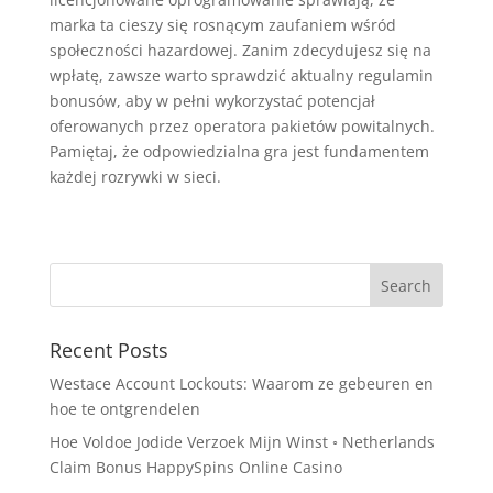
marka ta cieszy się rosnącym zaufaniem wśród
społeczności hazardowej. Zanim zdecydujesz się na
wpłatę, zawsze warto sprawdzić aktualny regulamin
bonusów, aby w pełni wykorzystać potencjał
oferowanych przez operatora pakietów powitalnych.
Pamiętaj, że odpowiedzialna gra jest fundamentem
każdej rozrywki w sieci.
Recent Posts
Westace Account Lockouts: Waarom ze gebeuren en
hoe te ontgrendelen
Hoe Voldoe Jodide Verzoek Mijn Winst ◦ Netherlands
Claim Bonus HappySpins Online Casino