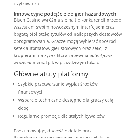
użytkownika.
Innowacyjne podejście do gier hazardowych
Bison Casino wyróżnia się na tle konkurencji przede
wszystkim swoim nowoczesnym interfejsem oraz
bogatą biblioteką tytułów od najlepszych dostawców
oprogramowania. Gracze mogą wybierać spośród
setek automatów, gier stołowych oraz sekcji z
krupierami na żywo, która zapewnia
autentyczne
wrażenia
niemal jak w prawdziwym lokalu.
Główne atuty platformy
Szybkie przetwarzanie wypłat środków
finansowych
Wsparcie techniczne dostępne dla graczy całą
dobę
Regularne promocje dla stałych bywalców
Podsumowując, dbałość o detale oraz
licencjonowane oprogramowanie sprawiają, że