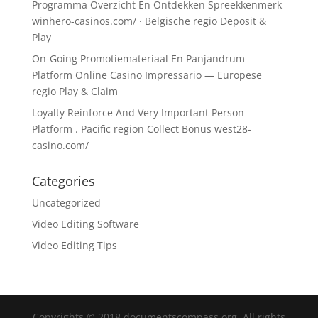
Programma Overzicht En Ontdekken Spreekkenmerk
winhero-casinos.com/ · Belgische regio Deposit &
Play
On-Going Promotiemateriaal En Panjandrum
Platform Online Casino Impressario — Europese
regio Play & Claim
Loyalty Reinforce And Very Important Person
Platform . Pacific region Collect Bonus west28-
casino.com/
Categories
Uncategorized
Video Editing Software
Video Editing Tips
Copyrights © 2018 documentscompass.org. All rights