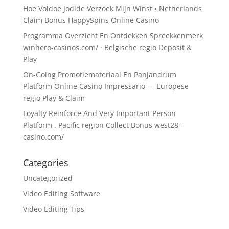
Hoe Voldoe Jodide Verzoek Mijn Winst ◦ Netherlands
Claim Bonus HappySpins Online Casino
Programma Overzicht En Ontdekken Spreekkenmerk
winhero-casinos.com/ · Belgische regio Deposit &
Play
On-Going Promotiemateriaal En Panjandrum
Platform Online Casino Impressario — Europese
regio Play & Claim
Loyalty Reinforce And Very Important Person
Platform . Pacific region Collect Bonus west28-
casino.com/
Categories
Uncategorized
Video Editing Software
Video Editing Tips