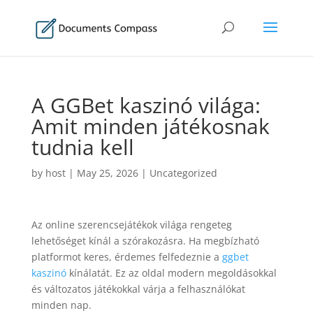
A GGBet kaszinó világa:
Amit minden játékosnak
tudnia kell
by
host
|
May 25, 2026
|
Uncategorized
Az online szerencsejátékok világa rengeteg
lehetőséget kínál a szórakozásra. Ha megbízható
platformot keres, érdemes felfedeznie a
ggbet
kaszinó
kínálatát. Ez az oldal modern megoldásokkal
és változatos játékokkal várja a felhasználókat
minden nap.