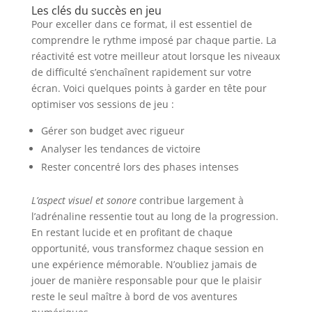
Les clés du succès en jeu
Pour exceller dans ce format, il est essentiel de
comprendre le rythme imposé par chaque partie. La
réactivité est votre meilleur atout lorsque les niveaux
de difficulté s’enchaînent rapidement sur votre
écran. Voici quelques points à garder en tête pour
optimiser vos sessions de jeu :
Gérer son budget avec rigueur
Analyser les tendances de victoire
Rester concentré lors des phases intenses
L’aspect visuel et sonore
contribue largement à
l’adrénaline ressentie tout au long de la progression.
En restant lucide et en profitant de chaque
opportunité, vous transformez chaque session en
une expérience mémorable. N’oubliez jamais de
jouer de manière responsable pour que le plaisir
reste le seul maître à bord de vos aventures