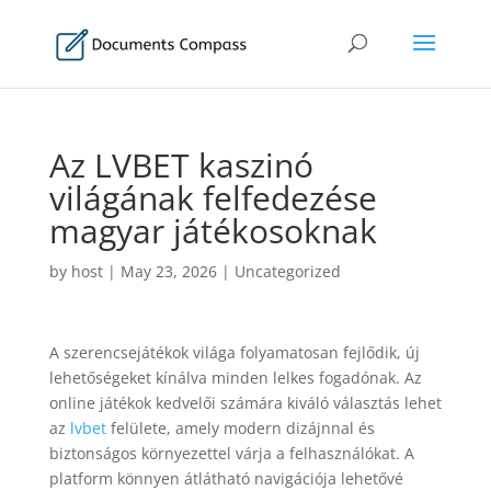
Az LVBET kaszinó
világának felfedezése
magyar játékosoknak
by
host
|
May 23, 2026
|
Uncategorized
A szerencsejátékok világa folyamatosan fejlődik, új
lehetőségeket kínálva minden lelkes fogadónak. Az
online játékok kedvelői számára kiváló választás lehet
az
lvbet
felülete, amely modern dizájnnal és
biztonságos környezettel várja a felhasználókat. A
platform könnyen átlátható navigációja lehetővé