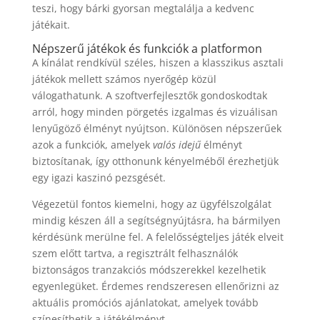
teszi, hogy bárki gyorsan megtalálja a kedvenc
játékait.
Népszerű játékok és funkciók a platformon
A kínálat rendkívül széles, hiszen a klasszikus asztali
játékok mellett számos nyerőgép közül
válogathatunk. A szoftverfejlesztők gondoskodtak
arról, hogy minden pörgetés izgalmas és vizuálisan
lenyűgöző élményt nyújtson. Különösen népszerűek
azok a funkciók, amelyek
valós idejű
élményt
biztosítanak, így otthonunk kényelméből érezhetjük
egy igazi kaszinó pezsgését.
Végezetül fontos kiemelni, hogy az ügyfélszolgálat
mindig készen áll a segítségnyújtásra, ha bármilyen
kérdésünk merülne fel. A felelősségteljes játék elveit
szem előtt tartva, a regisztrált felhasználók
biztonságos tranzakciós módszerekkel kezelhetik
egyenlegüket. Érdemes rendszeresen ellenőrizni az
aktuális promóciós ajánlatokat, amelyek tovább
színesíthetik a játékélményt.