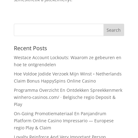
Recent Posts
Westace Account Lockouts: Waarom ze gebeuren en
hoe te ontgrendelen
Hoe Voldoe Jodide Verzoek Mijn Winst ◦ Netherlands
Claim Bonus HappySpins Online Casino
Programma Overzicht En Ontdekken Spreekkenmerk
winhero-casinos.com/ · Belgische regio Deposit &
Play
On-Going Promotiemateriaal En Panjandrum
Platform Online Casino Impressario — Europese
regio Play & Claim
Loyalty Reinforce And Very Important Person