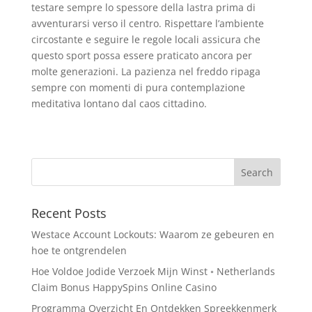
testare sempre lo spessore della lastra prima di
avventurarsi verso il centro. Rispettare l’ambiente
circostante e seguire le regole locali assicura che
questo sport possa essere praticato ancora per
molte generazioni. La pazienza nel freddo ripaga
sempre con momenti di pura contemplazione
meditativa lontano dal caos cittadino.
Recent Posts
Westace Account Lockouts: Waarom ze gebeuren en
hoe te ontgrendelen
Hoe Voldoe Jodide Verzoek Mijn Winst ◦ Netherlands
Claim Bonus HappySpins Online Casino
Programma Overzicht En Ontdekken Spreekkenmerk