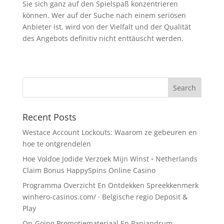
Sie sich ganz auf den Spielspaß konzentrieren
können. Wer auf der Suche nach einem seriösen
Anbieter ist, wird von der Vielfalt und der Qualität
des Angebots definitiv nicht enttäuscht werden.
Recent Posts
Westace Account Lockouts: Waarom ze gebeuren en
hoe te ontgrendelen
Hoe Voldoe Jodide Verzoek Mijn Winst ◦ Netherlands
Claim Bonus HappySpins Online Casino
Programma Overzicht En Ontdekken Spreekkenmerk
winhero-casinos.com/ · Belgische regio Deposit &
Play
On-Going Promotiemateriaal En Panjandrum