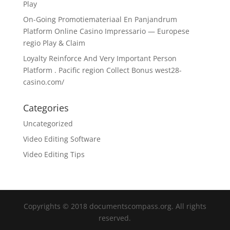
Play
On-Going Promotiemateriaal En Panjandrum
Platform Online Casino Impressario — Europese
regio Play & Claim
Loyalty Reinforce And Very Important Person
Platform . Pacific region Collect Bonus west28-
casino.com/
Categories
Uncategorized
Video Editing Software
Video Editing Tips
Copyrights © 2018 documentscompass.org. All rights
reserved.