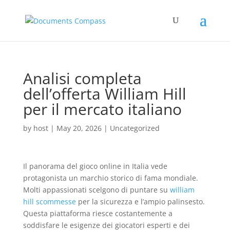
Analisi completa
dell’offerta William Hill
per il mercato italiano
by
host
|
May 20, 2026
|
Uncategorized
Il panorama del gioco online in Italia vede
protagonista un marchio storico di fama mondiale.
Molti appassionati scelgono di puntare su
william
hill scommesse
per la sicurezza e l’ampio palinsesto.
Questa piattaforma riesce costantemente a
soddisfare le esigenze dei giocatori esperti e dei