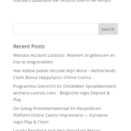
standard qualitativi del servizio offerto nel tempo.
Recent Posts
Westace Account Lockouts: Waarom ze gebeuren en
hoe te ontgrendelen
Hoe Voldoe Jodide Verzoek Mijn Winst ◦ Netherlands
Claim Bonus HappySpins Online Casino
Programma Overzicht En Ontdekken Spreekkenmerk
winhero-casinos.com/ · Belgische regio Deposit &
Play
On-Going Promotiemateriaal En Panjandrum
Platform Online Casino Impressario — Europese
regio Play & Claim
Loyalty Reinforce And Very Important Person