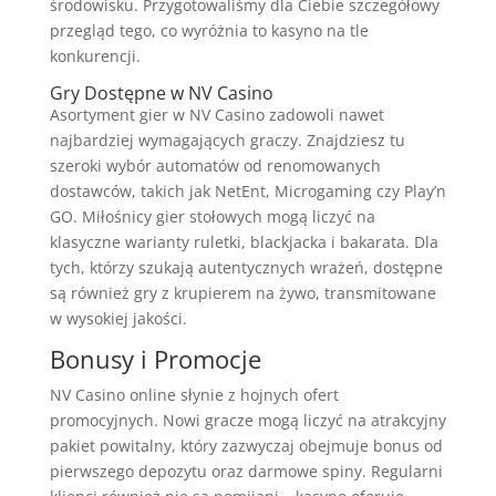
środowisku. Przygotowaliśmy dla Ciebie szczegółowy
przegląd tego, co wyróżnia to kasyno na tle
konkurencji.
Gry Dostępne w NV Casino
Asortyment gier w NV Casino zadowoli nawet
najbardziej wymagających graczy. Znajdziesz tu
szeroki wybór automatów od renomowanych
dostawców, takich jak NetEnt, Microgaming czy Play’n
GO. Miłośnicy gier stołowych mogą liczyć na
klasyczne warianty ruletki, blackjacka i bakarata. Dla
tych, którzy szukają autentycznych wrażeń, dostępne
są również gry z krupierem na żywo, transmitowane
w wysokiej jakości.
Bonusy i Promocje
NV Casino online słynie z hojnych ofert
promocyjnych. Nowi gracze mogą liczyć na atrakcyjny
pakiet powitalny, który zazwyczaj obejmuje bonus od
pierwszego depozytu oraz darmowe spiny. Regularni