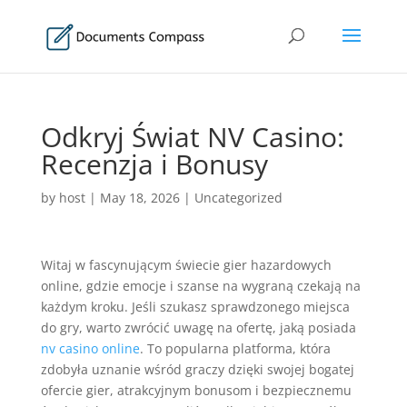
Odkryj Świat NV Casino:
Recenzja i Bonusy
by
host
|
May 18, 2026
|
Uncategorized
Witaj w fascynującym świecie gier hazardowych
online, gdzie emocje i szanse na wygraną czekają na
każdym kroku. Jeśli szukasz sprawdzonego miejsca
do gry, warto zwrócić uwagę na ofertę, jaką posiada
nv casino online
. To popularna platforma, która
zdobyła uznanie wśród graczy dzięki swojej bogatej
ofercie gier, atrakcyjnym bonusom i bezpiecznemu