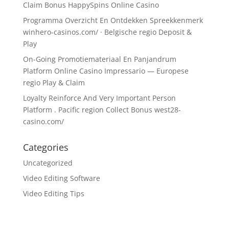
Claim Bonus HappySpins Online Casino
Programma Overzicht En Ontdekken Spreekkenmerk
winhero-casinos.com/ · Belgische regio Deposit &
Play
On-Going Promotiemateriaal En Panjandrum
Platform Online Casino Impressario — Europese
regio Play & Claim
Loyalty Reinforce And Very Important Person
Platform . Pacific region Collect Bonus west28-
casino.com/
Categories
Uncategorized
Video Editing Software
Video Editing Tips