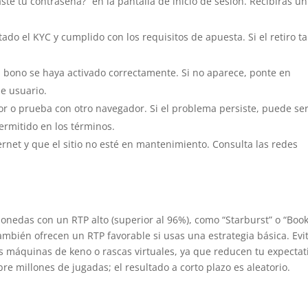
ste tu contraseña?” en la pantalla de inicio de sesión. Recibirás un
ado el KYC y cumplido con los requisitos de apuesta. Si el retiro t
 bono se haya activado correctamente. Si no aparece, ponte en
e usuario.
or o prueba con otro navegador. Si el problema persiste, puede se
ermitido en los términos.
ternet y que el sitio no esté en mantenimiento. Consulta las redes
onedas con un RTP alto (superior al 96%), como “Starburst” o “Book
ambién ofrecen un RTP favorable si usas una estrategia básica. Evi
as máquinas de keno o rascas virtuales, ya que reducen tu expectat
re millones de jugadas; el resultado a corto plazo es aleatorio.