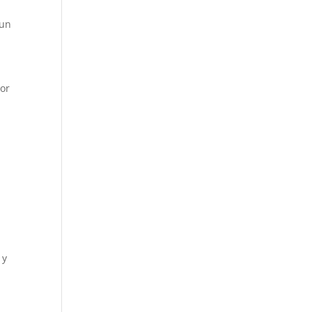
 un
sor
 y