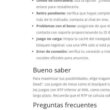
Olvido de contraseña:
usa la opción “¿Olvida
enlace para restablecerla.
Retiro pendiente:
verifica que hayas complet
más de lo indicado, contacta al chat en vivo.
Problemas con el bono:
asegúrate de que el
contacto con soporte proporcionando tu ID d
Juego no carga:
limpia la caché del navegad
bloqueo regional; usa una VPN solo si está p
Error de conexión:
verifica tu conexión a in
sociales oficiales para anuncios.
Bueno saber
Para maximizar tus posibilidades, elige tragam
Dead”. Los juegos de mesa como el blackjack t
los juegos con RTP inferior al 90%, como ciert
largo plazo. Recuerda que el RTP se calcula sob
Preguntas frecuentes