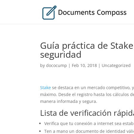
Guía práctica de Stake
seguridad
by
dococump
|
Feb 10, 2018
|
Uncategorized
Stake
se destaca en un mercado competitivo, y
máximo. Desde el registro hasta los cálculos 
manera informada y segura.
Lista de verificación rápid
Verifica que tu conexión a internet sea esta
Ten a mano un documento de identidad váli