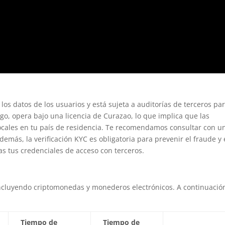
 los datos de los usuarios y está sujeta a auditorías de terceros pa
go, opera bajo una licencia de Curazao, lo que implica que las
ocales en tu país de residencia. Te recomendamos consultar con u
demás, la verificación KYC es obligatoria para prevenir el fraude y 
 tus credenciales de acceso con terceros.
incluyendo criptomonedas y monederos electrónicos. A continuació
Tiempo de
Tiempo de