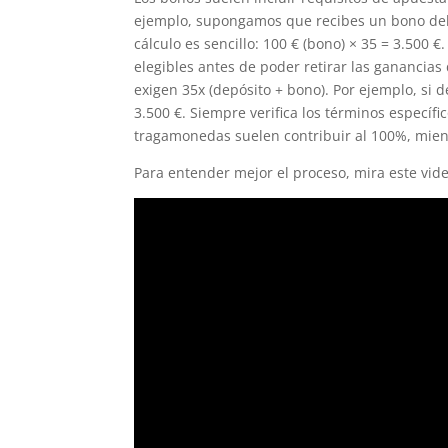
ejemplo, supongamos que recibes un bono del 
cálculo es sencillo: 100 € (bono) × 35 = 3.500 €
elegibles antes de poder retirar las ganancias
exigen 35x (depósito + bono). Por ejemplo, si d
3.500 €. Siempre verifica los términos específi
tragamonedas suelen contribuir al 100%, mient
Para entender mejor el proceso, mira este vide