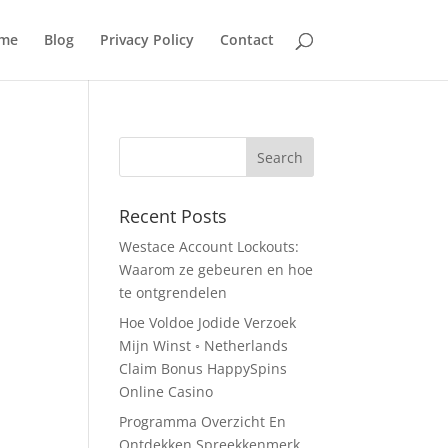
me
Blog
Privacy Policy
Contact
Recent Posts
Westace Account Lockouts:
Waarom ze gebeuren en hoe
te ontgrendelen
Hoe Voldoe Jodide Verzoek
Mijn Winst ◦ Netherlands
Claim Bonus HappySpins
Online Casino
Programma Overzicht En
Ontdekken Spreekkenmerk