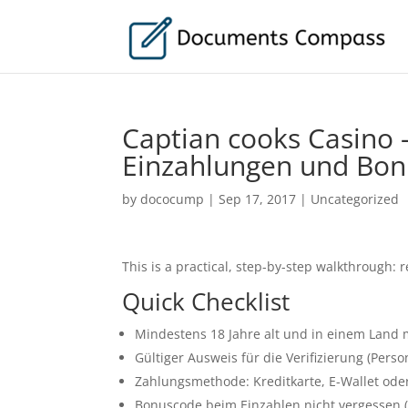
Captian cooks Casino – 
Einzahlungen und Bon
by
dococump
|
Sep 17, 2017
|
Uncategorized
This is a practical, step-by-step walkthrough: 
Quick Checklist
Mindestens 18 Jahre alt und in einem Land m
Gültiger Ausweis für die Verifizierung (Pers
Zahlungsmethode: Kreditkarte, E-Wallet od
Bonuscode beim Einzahlen nicht vergessen (fa