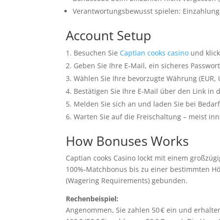
Verantwortungsbewusst spielen: Einzahlungs
Account Setup
Besuchen Sie
Captian cooks casino
und klick
Geben Sie Ihre E‑Mail, ein sicheres Passwo
Wählen Sie Ihre bevorzugte Währung (EUR, U
Bestätigen Sie Ihre E‑Mail über den Link in 
Melden Sie sich an und laden Sie bei Bedar
Warten Sie auf die Freischaltung – meist i
How Bonuses Works
Captian cooks Casino lockt mit einem großzüg
100%‑Matchbonus bis zu einer bestimmten Höh
(Wagering Requirements) gebunden.
Rechenbeispiel:
Angenommen, Sie zahlen 50 € ein und erhalten