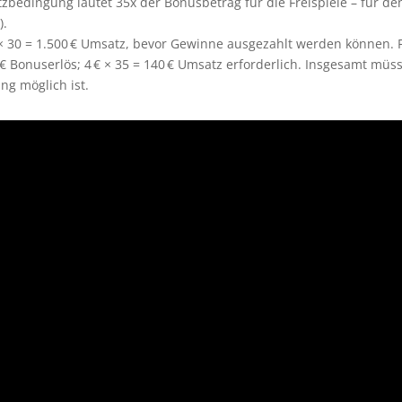
tzbedingung lautet 35x der Bonusbetrag für die Freispiele – für de
).
 × 30 = 1.500 € Umsatz, bevor Gewinne ausgezahlt werden können. 
 4 € Bonuserlös; 4 € × 35 = 140 € Umsatz erforderlich. Insgesamt müs
ng möglich ist.