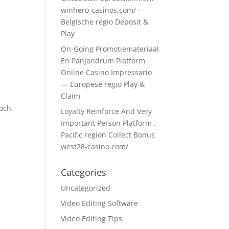
winhero-casinos.com/ ·
Belgische regio Deposit &
Play
On-Going Promotiemateriaal
En Panjandrum Platform
Online Casino Impressario
— Europese regio Play &
Claim
och.
Loyalty Reinforce And Very
Important Person Platform .
Pacific region Collect Bonus
west28-casino.com/
Categories
Uncategorized
Video Editing Software
Video Editing Tips