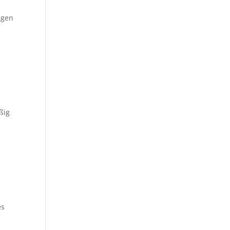
ngen
ßig
es