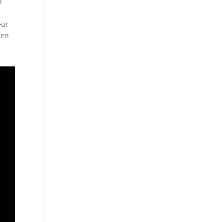
n
Für
sen