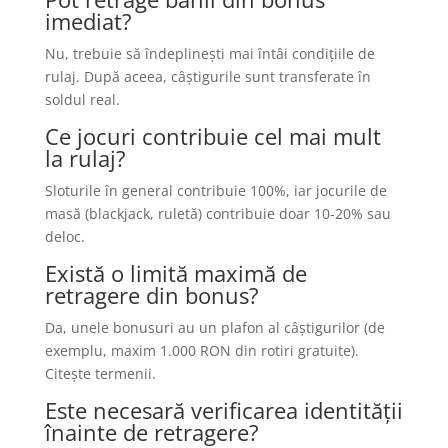
imediat?
Nu, trebuie să îndeplinești mai întâi condițiile de
rulaj. După aceea, câștigurile sunt transferate în
soldul real.
Ce jocuri contribuie cel mai mult
la rulaj?
Sloturile în general contribuie 100%, iar jocurile de
masă (blackjack, ruletă) contribuie doar 10-20% sau
deloc.
Există o limită maximă de
retragere din bonus?
Da, unele bonusuri au un plafon al câștigurilor (de
exemplu, maxim 1.000 RON din rotiri gratuite).
Citește termenii.
Este necesară verificarea identității
înainte de retragere?