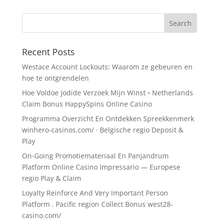
Recent Posts
Westace Account Lockouts: Waarom ze gebeuren en
hoe te ontgrendelen
Hoe Voldoe Jodide Verzoek Mijn Winst ◦ Netherlands
Claim Bonus HappySpins Online Casino
Programma Overzicht En Ontdekken Spreekkenmerk
winhero-casinos.com/ · Belgische regio Deposit &
Play
On-Going Promotiemateriaal En Panjandrum
Platform Online Casino Impressario — Europese
regio Play & Claim
Loyalty Reinforce And Very Important Person
Platform . Pacific region Collect Bonus west28-
casino.com/