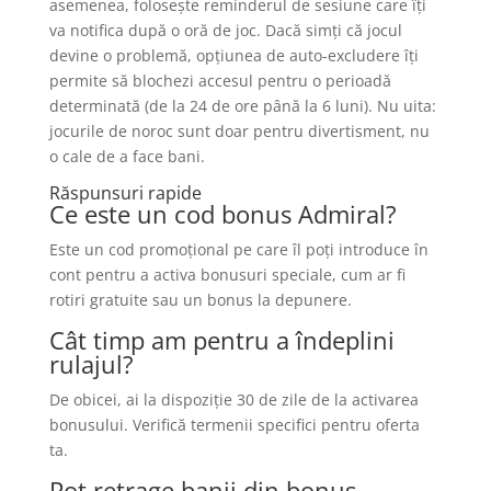
asemenea, folosește reminderul de sesiune care îți
va notifica după o oră de joc. Dacă simți că jocul
devine o problemă, opțiunea de auto-excludere îți
permite să blochezi accesul pentru o perioadă
determinată (de la 24 de ore până la 6 luni). Nu uita:
jocurile de noroc sunt doar pentru divertisment, nu
o cale de a face bani.
Răspunsuri rapide
Ce este un cod bonus Admiral?
Este un cod promoțional pe care îl poți introduce în
cont pentru a activa bonusuri speciale, cum ar fi
rotiri gratuite sau un bonus la depunere.
Cât timp am pentru a îndeplini
rulajul?
De obicei, ai la dispoziție 30 de zile de la activarea
bonusului. Verifică termenii specifici pentru oferta
ta.
Pot retrage banii din bonus