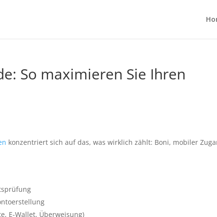
Ho
e: So maximieren Sie Ihren
en
konzentriert sich auf das, was wirklich zählt: Boni, mobiler Zug
ätsprüfung
ntoerstellung
te, E-Wallet, Überweisung)